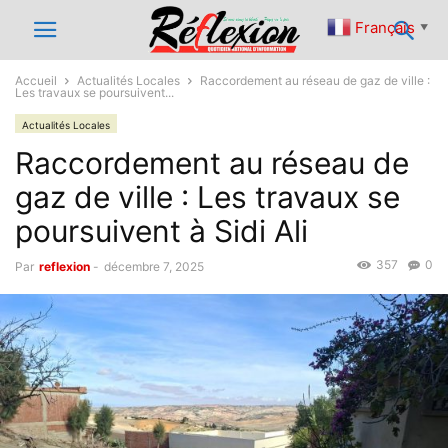
Français
▼
Accueil
Actualités Locales
Raccordement au réseau de gaz de ville :
Les travaux se poursuivent...
Actualités Locales
Raccordement au réseau de
gaz de ville : Les travaux se
poursuivent à Sidi Ali
357
0
Par
reflexion
-
décembre 7, 2025