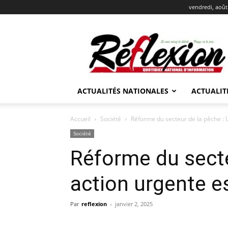
vendredi, août
REFLEXION
ACTUALITÉS NATIONALES
ACTUALIT
Accueil
Société
Réforme du secteur de la pêche : U
Société
Réforme du secte
action urgente e
Par
reflexion
-
janvier 2, 2025