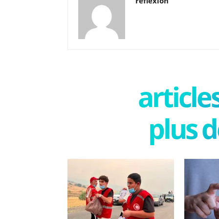
reflexion
articl
plus d