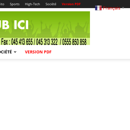
ito
Sports
High-Tech
Société
Version PDF
Français
▼
OCIÉTÉ
VERSION PDF