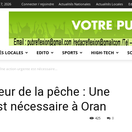
 7, 2026
Connecter / rejoindre
Actualités Nationales
Actualités Locales
Ed
Publicité
ÉS LOCALES
EDITO
SPORTS
HIGH-TECH
S
ne action urgente est nécessaire...
ur de la pêche : Une
st nécessaire à Oran
425
0