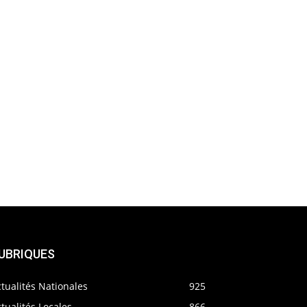
UBRIQUES
tualités Nationales
925
tualités Locales
866