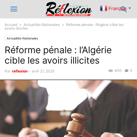
Français
▼
Accueil
Actualités Nationales
Réforme pénale : l’Algérie cible les
avoirs illicites
Actualités Nationales
Réforme pénale : l’Algérie
cible les avoirs illicites
400
0
Par
reflexion
-
avril 21, 2025