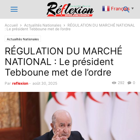
Français
▼
Accueil
Actualités Nationales
RÉGULATION DU MARCHÉ NATIONAL
: Le président Tebboune met de l’ordre
Actualités Nationales
RÉGULATION DU MARCHÉ
NATIONAL : Le président
Tebboune met de l’ordre
292
0
Par
reflexion
-
août 30, 2025