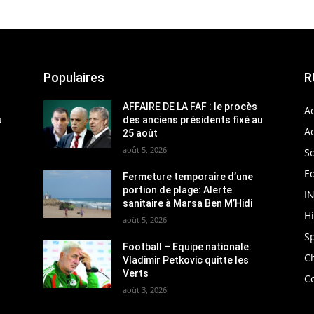
Populaires
R
AFFAIRE DE LA FAF : le procès
Ac
u
des anciens présidents fixé au
Ac
25 août
août 5, 2026
So
Ed
Fermeture temporaire d’une
portion de plage: Alerte
I
sanitaire à Marsa Ben M’Hidi
H
août 5, 2026
S
Football – Equipe nationale:
C
Vladimir Petkovic quitte les
Verts
C
août 3, 2026