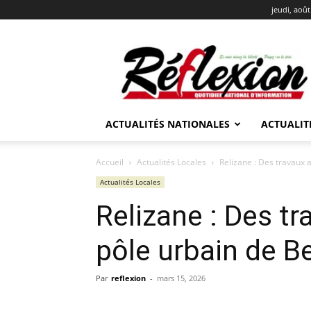
jeudi, août
REFLEXION
ACTUALITÉS NATIONALES
ACTUALIT
Accueil
Actualités Locales
Relizane : Des travaux
Actualités Locales
Relizane : Des t
pôle urbain de B
Par
reflexion
-
mars 15, 2026