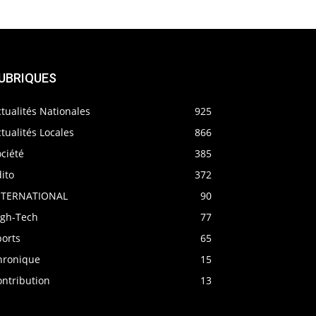
UBRIQUES
tualités Nationales
925
tualités Locales
866
ciété
385
ito
372
NTERNATIONAL
90
igh-Tech
77
ports
65
hronique
15
ontribution
13