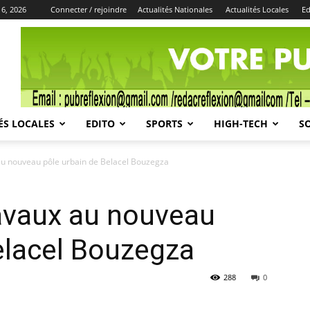
 6, 2026
Connecter / rejoindre
Actualités Nationales
Actualités Locales
Ed
Publicité
ÉS LOCALES
EDITO
SPORTS
HIGH-TECH
S
 au nouveau pôle urbain de Belacel Bouzegza
ravaux au nouveau
elacel Bouzegza
288
0