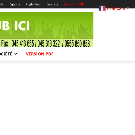
ito
Sports
High-Tech
Société
Version PDF
Français
▼
OCIÉTÉ
VERSION PDF