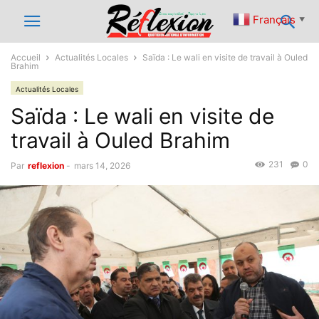
Français
▼
Accueil
Actualités Locales
Saïda : Le wali en visite de travail à Ouled
Brahim
Actualités Locales
Saïda : Le wali en visite de
travail à Ouled Brahim
231
0
Par
reflexion
-
mars 14, 2026