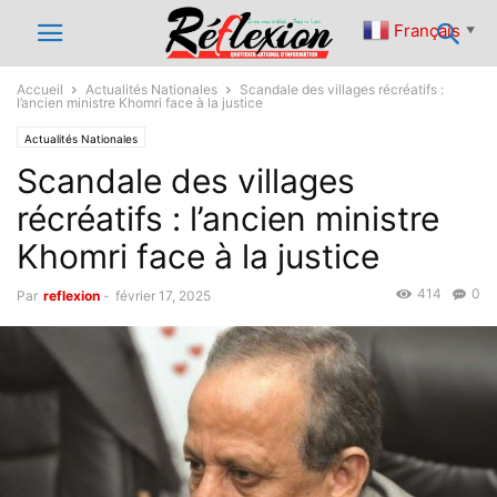
Français
▼
Accueil
Actualités Nationales
Scandale des villages récréatifs :
l’ancien ministre Khomri face à la justice
Actualités Nationales
Scandale des villages
récréatifs : l’ancien ministre
Khomri face à la justice
414
0
Par
reflexion
-
février 17, 2025