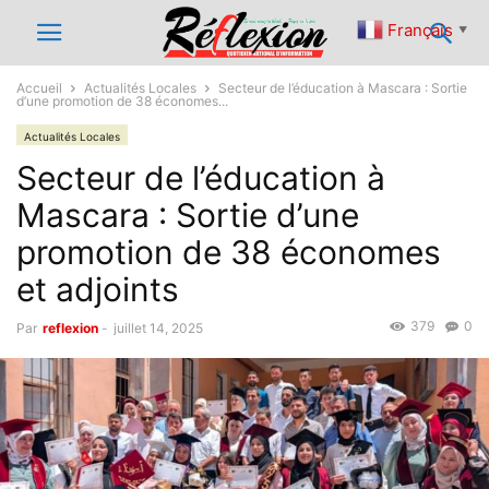
Français
▼
Accueil
Actualités Locales
Secteur de l’éducation à Mascara : Sortie
d’une promotion de 38 économes...
Actualités Locales
Secteur de l’éducation à
Mascara : Sortie d’une
promotion de 38 économes
et adjoints
379
0
Par
reflexion
-
juillet 14, 2025