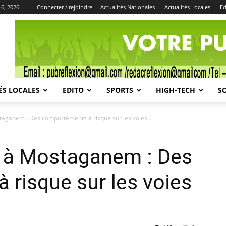
 6, 2026
Connecter / rejoindre
Actualités Nationales
Actualités Locales
Ed
Publicité
ÉS LOCALES
EDITO
SPORTS
HIGH-TECH
S
taganem : Des comportements à risque sur les voies...
e à Mostaganem : Des
risque sur les voies