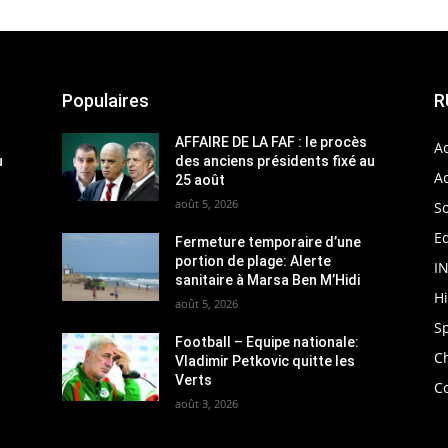
Populaires
R
AFFAIRE DE LA FAF : le procès
Ac
u
des anciens présidents fixé au
Ac
25 août
août 5, 2026
So
Ed
Fermeture temporaire d’une
portion de plage: Alerte
I
sanitaire à Marsa Ben M’Hidi
H
août 5, 2026
S
Football – Equipe nationale:
C
Vladimir Petkovic quitte les
Verts
C
août 3, 2026