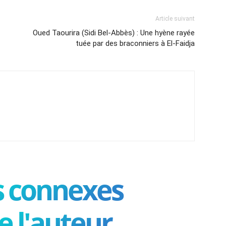
Article suivant
Oued Taourira (Sidi Bel-Abbès) : Une hyène rayée
tuée par des braconniers à El-Faidja
es connexes
e l'auteur