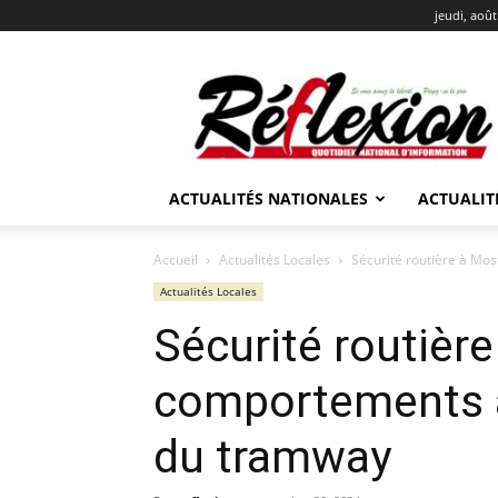
jeudi, août
REFLEXION
ACTUALITÉS NATIONALES
ACTUALIT
Accueil
Actualités Locales
Sécurité routière à Mos
Actualités Locales
Sécurité routièr
comportements à 
du tramway