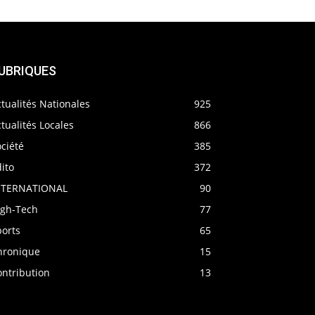
UBRIQUES
tualités Nationales
925
tualités Locales
866
ciété
385
ito
372
NTERNATIONAL
90
igh-Tech
77
ports
65
hronique
15
ontribution
13