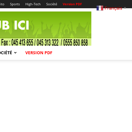
ito
Sports
High-Tech
Société
Version PDF
Français
▼
OCIÉTÉ
VERSION PDF