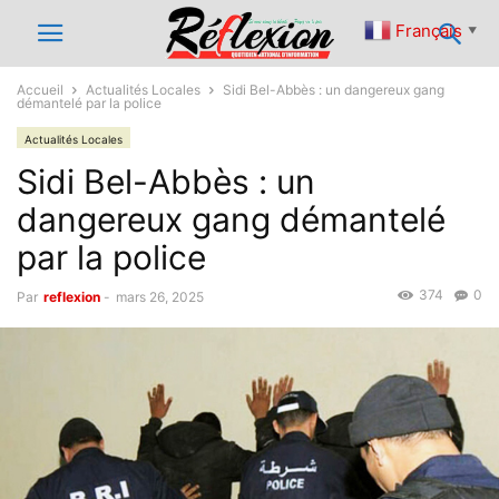
Français
▼
Accueil
Actualités Locales
Sidi Bel-Abbès : un dangereux gang
démantelé par la police
Actualités Locales
Sidi Bel-Abbès : un
dangereux gang démantelé
par la police
374
0
Par
reflexion
-
mars 26, 2025