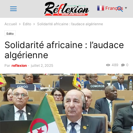
Français
▼
Accueil
Edito
Solidarité africaine : l’audace algérienne
Edito
Solidarité africaine : l’audace
algérienne
489
0
Par
reflexion
-
juillet 2, 2025