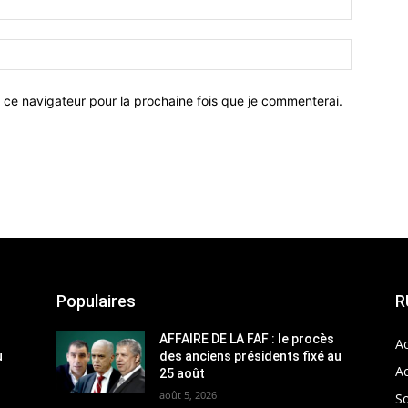
 ce navigateur pour la prochaine fois que je commenterai.
Populaires
R
AFFAIRE DE LA FAF : le procès
Ac
u
des anciens présidents fixé au
Ac
25 août
août 5, 2026
So