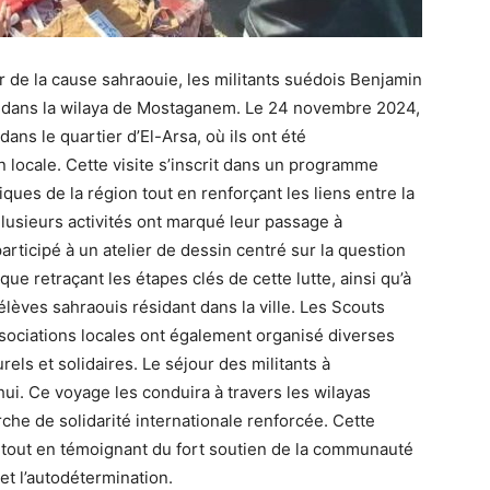
 de la cause sahraouie, les militants suédois Benjamin
te dans la wilaya de Mostaganem. Le 24 novembre 2024,
dans le quartier d’El-Arsa, où ils ont été
n locale. Cette visite s’inscrit dans un programme
tiques de la région tout en renforçant les liens entre la
 Plusieurs activités ont marqué leur passage à
ticipé à un atelier de dessin centré sur la question
ue retraçant les étapes clés de cette lutte, ainsi qu’à
èves sahraouis résidant dans la ville. Les Scouts
ociations locales ont également organisé diverses
els et solidaires. Le séjour des militants à
ui. Ce voyage les conduira à travers les wilayas
he de solidarité internationale renforcée. Cette
e tout en témoignant du fort soutien de la communauté
t l’autodétermination.