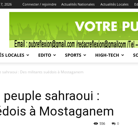
 7, 2026
Connecter / rejoindre
Actualités Nationales
Actualités Locales
Ed
Publicité
ÉS LOCALES
EDITO
SPORTS
HIGH-TECH
S
le sahraoui : Des militants suédois à Mostaganem
e peuple sahraoui :
uédois à Mostaganem
556
0