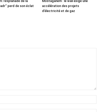
 l’esplanade de la
Mostaganem : le wali exige une
adr’’ perd de son éclat
accélération des projets
d’électricité et de gaz