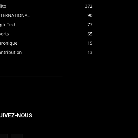
ito
372
NTERNATIONAL
90
igh-Tech
77
ports
65
hronique
15
ontribution
13
UIVEZ-NOUS