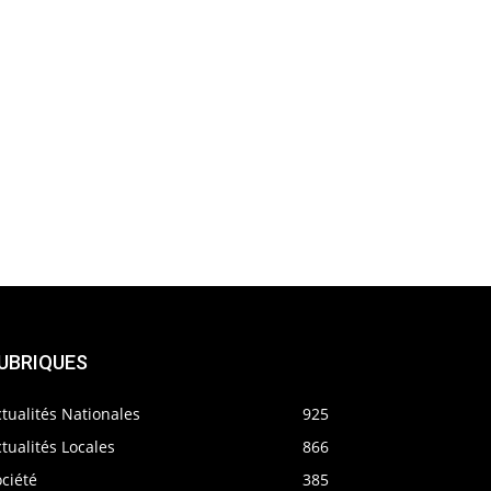
UBRIQUES
tualités Nationales
925
tualités Locales
866
ciété
385