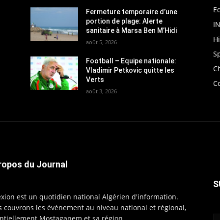
Ed
Fermeture temporaire d’une
portion de plage: Alerte
I
sanitaire à Marsa Ben M’Hidi
H
août 5, 2026
S
Football – Equipe nationale:
C
Vladimir Petkovic quitte les
Verts
C
août 3, 2026
ropos du Journal
S
exion est un quotidien national Algérien d'information.
 couvrons les évènement au niveau national et régional,
ntiellement Mostaganem et sa région.