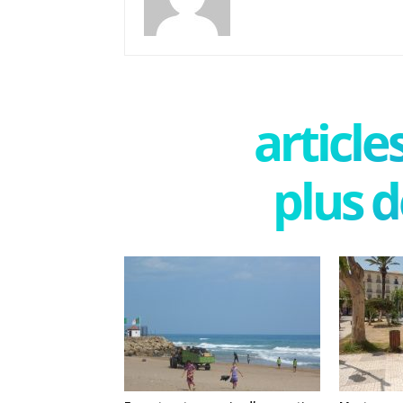
articl
plus d