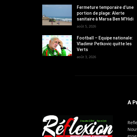
Fermeture temporaire d’une
portion de plage: Alerte
sanitaire à Marsa Ben M’Hidi
août 5, 2026
Football – Equipe nationale:
Vladimir Petkovic quitte les
Verts
août 3, 2026
A P
Refl
Nous
esse