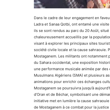
Dans le cadre de leur engagement en faveur
Ladra et Sanaa Qotbi, ont entamé une visi
ils se sont rendus au parc du 20 Août, situé 
chaleureusement accueillis par la populatio
visant à explorer les principaux sites touris
société civile locale et la cause sahraouie.
Mostaganem. Les militants ont notamment par
du Sahara occidental, une exposition historiq
une performance musicale animée par des él
Musulmans Algériens (SMA) et plusieurs ass
animations pour enrichir ces échanges cultur
Mostaganem se poursuivra jusqu’à aujourd’h
d’Oran et de Béchar, symbolisant une démarc
initiative met en lumière la cause sahraoui
de Mostaganem à ce combat pour la justice e