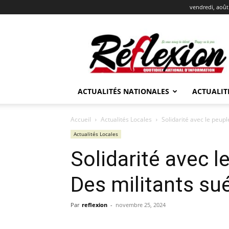
vendredi, août
REFLEXION
ACTUALITÉS NATIONALES
ACTUALIT
Accueil
Actualités Locales
Solidarité avec le peup
Actualités Locales
Solidarité avec l
Des militants s
Par
reflexion
-
novembre 25, 2024