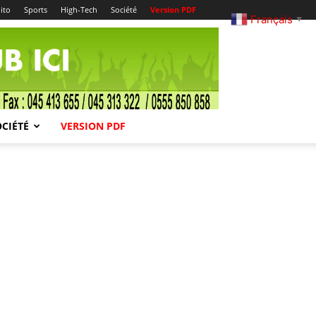
ito
Sports
High-Tech
Société
Version PDF
Français
▼
OCIÉTÉ
VERSION PDF