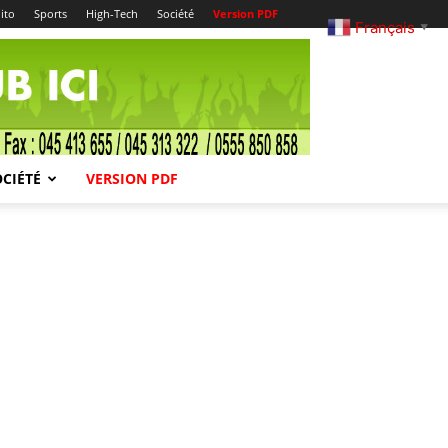
ito
Sports
High-Tech
Société
Version PDF
Français
▼
OCIÉTÉ
VERSION PDF