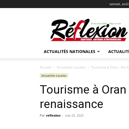
samedi, août
REFLEXION
ACTUALITÉS NATIONALES
ACTUALIT
Accueil
Actualités Locales
Tourisme à Oran : Aïn F
Actualités Locales
Tourisme à Oran :
renaissance
Par
reflexion
-
mai 25, 2025