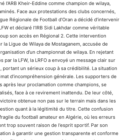
amé l’ARB Kheir-Eddine comme champion de wilaya,
aminés. Face aux protestations des clubs concernés,
igue Régionale de Football d’Oran a décidé d’intervenir
 LFW et déclaré l’IRB Sidi Lakhdar comme véritable
coup son accès en Régional 2. Cette intervention
our la Ligue de Wilaya de Mostaganem, accusée de
rganisation d’un championnat de wilaya. En rejetant
és par la LFW, la LRFO a envoyé un message clair sur
portant un sérieux coup à sa crédibilité. La situation
climat d’incompréhension générale. Les supporters de
ues après leur proclamation comme champions, se
alisés, face à ce revirement inattendu. De leur côté,
 victoire obtenue non pas sur le terrain mais dans les
tion quant à la légitimité du titre. Cette confusion
agile du football amateur en Algérie, où les erreurs
nt trop souvent raison de l’esprit sportif. Par son
ation à garantir une gestion transparente et conforme