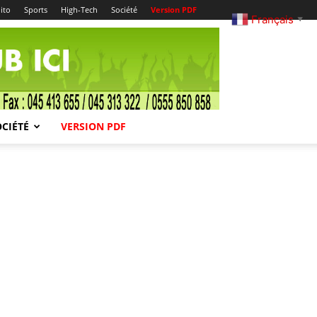
ito
Sports
High-Tech
Société
Version PDF
Français
▼
OCIÉTÉ
VERSION PDF