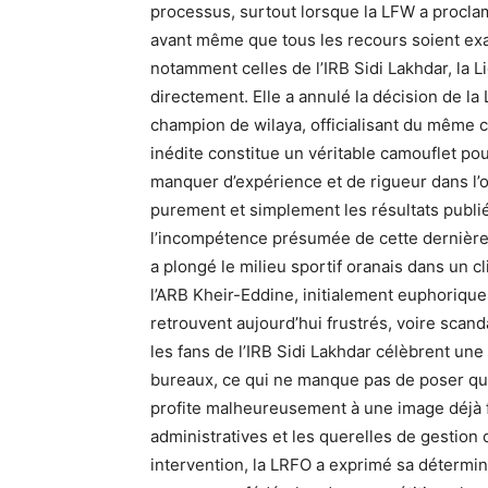
processus, surtout lorsque la LFW a procl
avant même que tous les recours soient ex
notamment celles de l’IRB Sidi Lakhdar, la L
directement. Elle a annulé la décision de la
champion de wilaya, officialisant du même 
inédite constitue un véritable camouflet p
manquer d’expérience et de rigueur dans l’o
purement et simplement les résultats publi
l’incompétence présumée de cette dernière, 
a plongé le milieu sportif oranais dans un 
l’ARB Kheir-Eddine, initialement euphoriq
retrouvent aujourd’hui frustrés, voire scand
les fans de l’IRB Sidi Lakhdar célèbrent une
bureaux, ce qui ne manque pas de poser ques
profite malheureusement à une image déjà fr
administratives et les querelles de gestion o
intervention, la LRFO a exprimé sa détermin