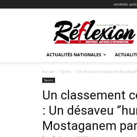
vendredi, août
REFLEXION
ACTUALITÉS NATIONALES
ACTUALIT
Accueil
Sports
Un classement contesté des playoffs 
Sports
Un classement c
: Un désaveu ‘’hu
Mostaganem par