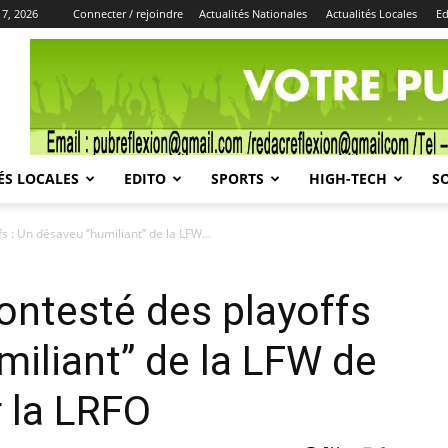
 7, 2026
Connecter / rejoindre
Actualités Nationales
Actualités Locales
Ed
Publicité
ÉS LOCALES
EDITO
SPORTS
HIGH-TECH
S
: Un désaveu ‘’humiliant’’ de la LFW...
ontesté des playoffs
miliant’’ de la LFW de
 la LRFO