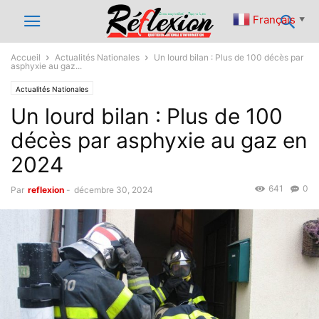
Français
▼
Accueil
Actualités Nationales
Un lourd bilan : Plus de 100 décès par
asphyxie au gaz...
Actualités Nationales
Un lourd bilan : Plus de 100
décès par asphyxie au gaz en
2024
641
0
Par
reflexion
-
décembre 30, 2024