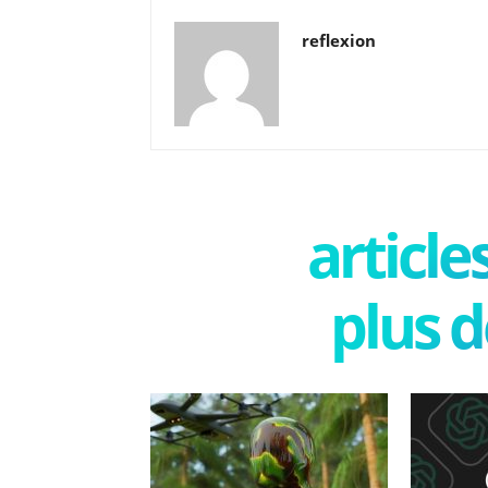
reflexion
articl
plus d