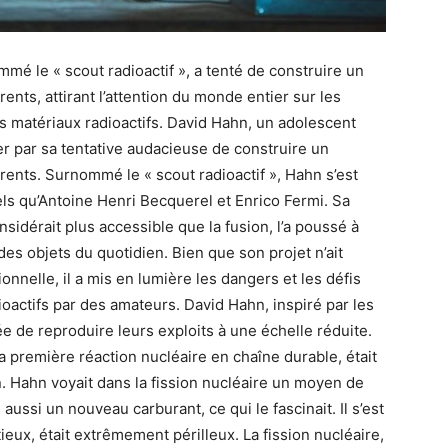
é le « scout radioactif », a tenté de construire un
ents, attirant l’attention du monde entier sur les
 matériaux radioactifs. David Hahn, un adolescent
ier par sa tentative audacieuse de construire un
rents. Surnommé le « scout radioactif », Hahn s’est
els qu’Antoine Henri Becquerel et Enrico Fermi. Sa
onsidérait plus accessible que la fusion, l’a poussé à
es objets du quotidien. Bien que son projet n’ait
onnelle, il a mis en lumière les dangers et les défis
ioactifs par des amateurs. David Hahn, inspiré par les
dée de reproduire leurs exploits à une échelle réduite.
a première réaction nucléaire en chaîne durable, était
n. Hahn voyait dans la fission nucléaire un moyen de
aussi un nouveau carburant, ce qui le fascinait. Il s’est
ieux, était extrêmement périlleux. La fission nucléaire,