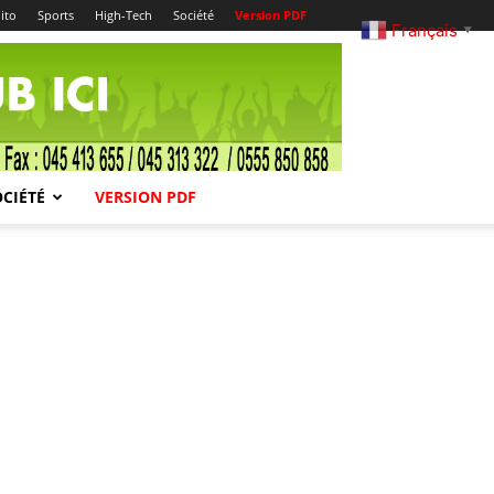
ito
Sports
High-Tech
Société
Version PDF
Français
▼
OCIÉTÉ
VERSION PDF