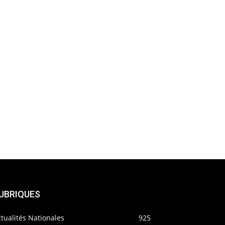
UBRIQUES
tualités Nationales
925