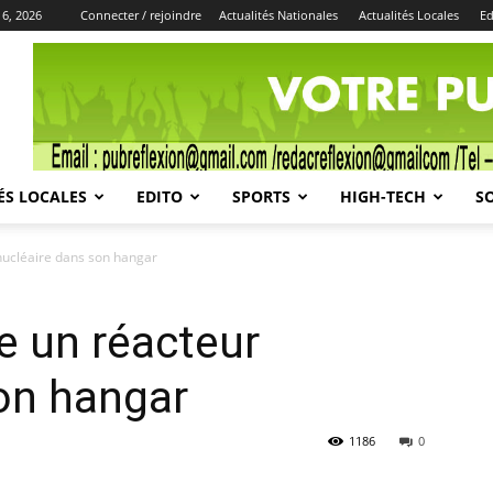
 6, 2026
Connecter / rejoindre
Actualités Nationales
Actualités Locales
Ed
Publicité
ÉS LOCALES
EDITO
SPORTS
HIGH-TECH
S
nucléaire dans son hangar
e un réacteur
on hangar
1186
0