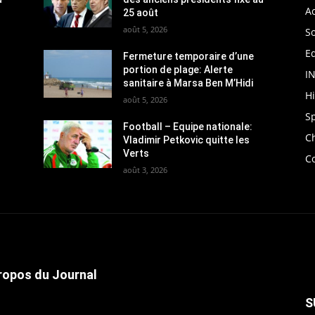
Ac
25 août
août 5, 2026
So
Ed
Fermeture temporaire d’une
portion de plage: Alerte
I
sanitaire à Marsa Ben M’Hidi
H
août 5, 2026
S
Football – Equipe nationale:
C
Vladimir Petkovic quitte les
Verts
C
août 3, 2026
ropos du Journal
S