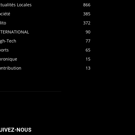
tualités Locales
866
ciété
385
ito
372
NTERNATIONAL
90
igh-Tech
77
ports
65
hronique
15
ontribution
13
UIVEZ-NOUS