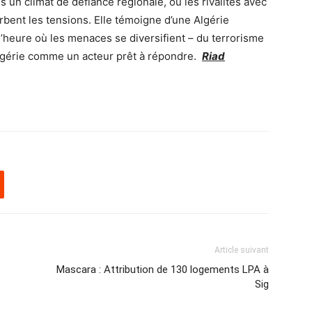
 un climat de défiance régionale, où les rivalités avec
rbent les tensions. Elle témoigne d’une Algérie
’heure où les menaces se diversifient – du terrorisme
’Algérie comme un acteur prêt à répondre.
Riad
Article suivant
Mascara : Attribution de 130 logements LPA à
Sig