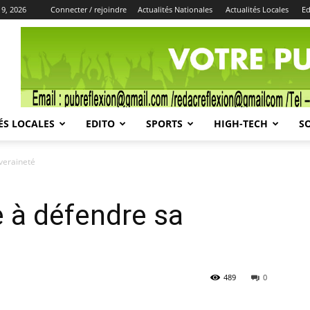
9, 2026
Connecter / rejoindre
Actualités Nationales
Actualités Locales
Ed
Publicité
ÉS LOCALES
EDITO
SPORTS
HIGH-TECH
S
veraineté
e à défendre sa
489
0