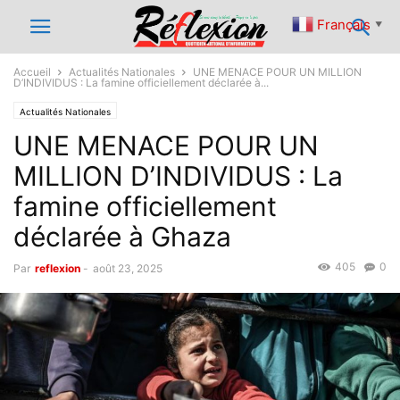
Français
▼
Accueil
Actualités Nationales
UNE MENACE POUR UN MILLION
D’INDIVIDUS : La famine officiellement déclarée à...
Actualités Nationales
UNE MENACE POUR UN
MILLION D’INDIVIDUS : La
famine officiellement
déclarée à Ghaza
405
0
Par
reflexion
-
août 23, 2025