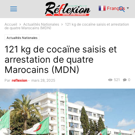
Français
▼
Accueil
Actualités Nationales
121 kg de cocaïne saisis et arrestation
de quatre Marocains (MDN)
Actualités Nationales
121 kg de cocaïne saisis et
arrestation de quatre
Marocains (MDN)
521
0
Par
reflexion
-
mars 28, 2025