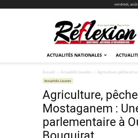
vendredi, août
REFLEXION
ACTUALITÉS NATIONALES
ACTUALIT
Accueil
Actualités Locales
Agriculture, pêche et 
Actualités Locales
Agriculture, pêch
Mostaganem : Une
parlementaire à Ou
Bouguirat