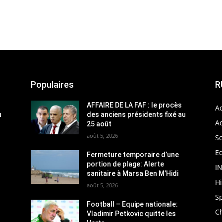
Populaires
R
AFFAIRE DE LA FAF : le procès
Ac
u
des anciens présidents fixé au
Ac
25 août
août 5, 2026
So
Ed
Fermeture temporaire d’une
portion de plage: Alerte
I
sanitaire à Marsa Ben M’Hidi
H
août 5, 2026
S
Football – Equipe nationale:
C
Vladimir Petkovic quitte les