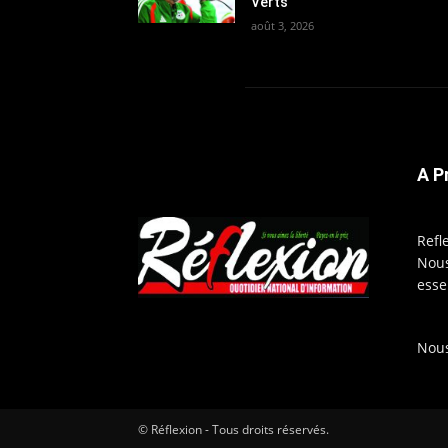
Verts
août 3, 2026
A P
Refl
Nous
esse
Nous
© Réflexion - Tous droits réservés.