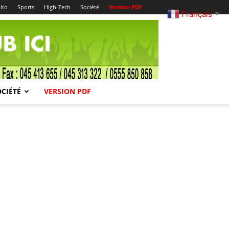
ito
Sports
High-Tech
Société
Version PDF
Français
▼
OCIÉTÉ
VERSION PDF