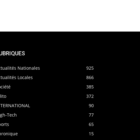
UBRIQUES
tualités Nationales
925
tualités Locales
866
ciété
385
ito
372
NTERNATIONAL
90
igh-Tech
77
ports
65
hronique
15