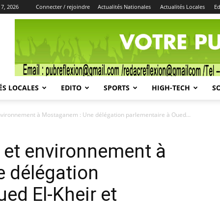
 7, 2026
Connecter / rejoindre
Actualités Nationales
Actualités Locales
Ed
Publicité
ÉS LOCALES
EDITO
SPORTS
HIGH-TECH
S
environnement à Mostaganem : Une délégation parlementaire à Oued...
e et environnement à
 délégation
ed El-Kheir et