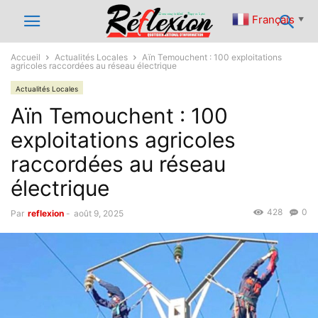
Français
▼
Accueil
Actualités Locales
Aïn Temouchent : 100 exploitations
agricoles raccordées au réseau électrique
Actualités Locales
Aïn Temouchent : 100
exploitations agricoles
raccordées au réseau
électrique
428
0
Par
reflexion
-
août 9, 2025