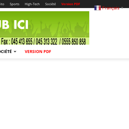
ito
Sports
High-Tech
Société
Version PDF
Français
▼
OCIÉTÉ
VERSION PDF