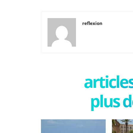
reflexion
articl
plus d