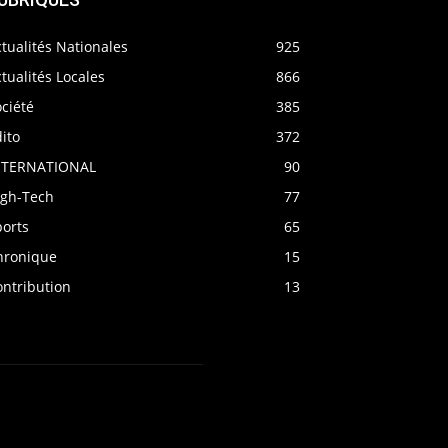
tualités Nationales
925
tualités Locales
866
ciété
385
ito
372
NTERNATIONAL
90
igh-Tech
77
ports
65
hronique
15
ontribution
13