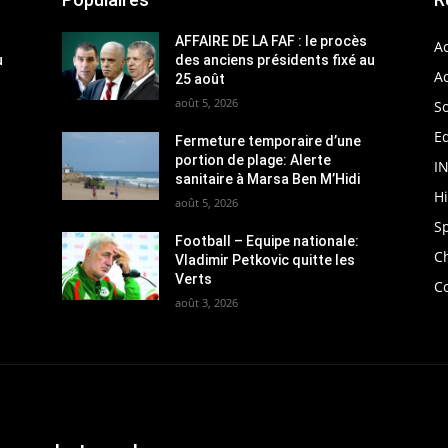
AFFAIRE DE LA FAF : le procès
Ac
u
des anciens présidents fixé au
Ac
25 août
août 5, 2026
So
Ed
Fermeture temporaire d’une
portion de plage: Alerte
I
sanitaire à Marsa Ben M’Hidi
H
août 5, 2026
S
Football – Equipe nationale:
C
Vladimir Petkovic quitte les
Verts
C
août 3, 2026