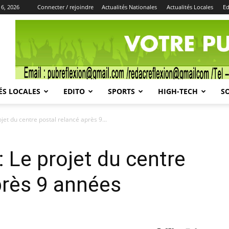
 6, 2026
Connecter / rejoindre
Actualités Nationales
Actualités Locales
Ed
Publicité
ÉS LOCALES
EDITO
SPORTS
HIGH-TECH
S
ojet du centre postal relancé après 9...
: Le projet du centre
près 9 années