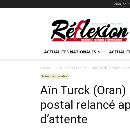
jeudi, août
REFLEXION
ACTUALITÉS NATIONALES
ACTUALIT
Accueil
Actualités Locales
Aïn Turck (Oran) : Le pr
Actualités Locales
Aïn Turck (Oran) 
postal relancé a
d’attente