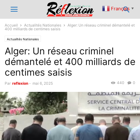
Français
▼
Accueil
Actualités Nationales
Alger: Un réseau criminel démantelé et
400 milliards de centimes saisis
Actualités Nationales
Alger: Un réseau criminel
démantelé et 400 milliards de
centimes saisis
440
0
Par
reflexion
-
mai 6, 2025