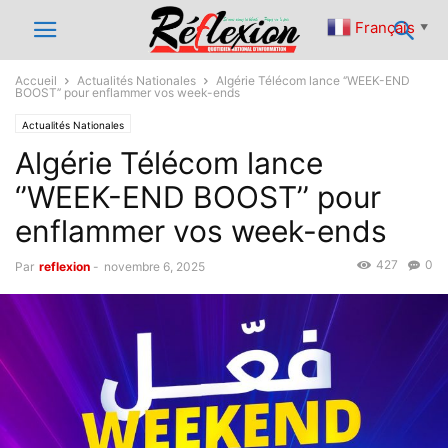
Français
▼
Accueil
Actualités Nationales
Algérie Télécom lance ‘’WEEK-END
BOOST’’ pour enflammer vos week-ends
Actualités Nationales
Algérie Télécom lance
‘’WEEK-END BOOST’’ pour
enflammer vos week-ends
427
0
Par
reflexion
-
novembre 6, 2025