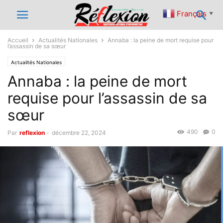
Français
▼
Accueil
Actualités Nationales
Annaba : la peine de mort requise pour
l’assassin de sa sœur
Actualités Nationales
Annaba : la peine de mort
requise pour l’assassin de sa
sœur
490
0
Par
reflexion
-
décembre 22, 2024