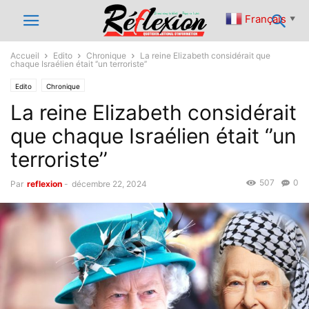
Français
▼
Accueil
Edito
Chronique
La reine Elizabeth considérait que
chaque Israélien était ‘’un terroriste’’
Edito
Chronique
La reine Elizabeth considérait
que chaque Israélien était ‘’un
terroriste’’
507
0
Par
reflexion
-
décembre 22, 2024