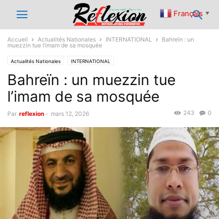
Français
▼
Accueil
Actualités Nationales
INTERNATIONAL
Bahreïn : un
muezzin tue l’imam de sa mosquée
Actualités Nationales
INTERNATIONAL
Bahreïn : un muezzin tue
l’imam de sa mosquée
243
0
Par
reflexion
-
mars 12, 2026