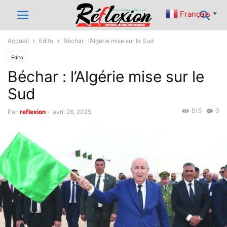
Français
▼
Accueil
Edito
Béchar : l’Algérie mise sur le Sud
Edito
Béchar : l’Algérie mise sur le
Sud
515
0
Par
reflexion
-
avril 26, 2025