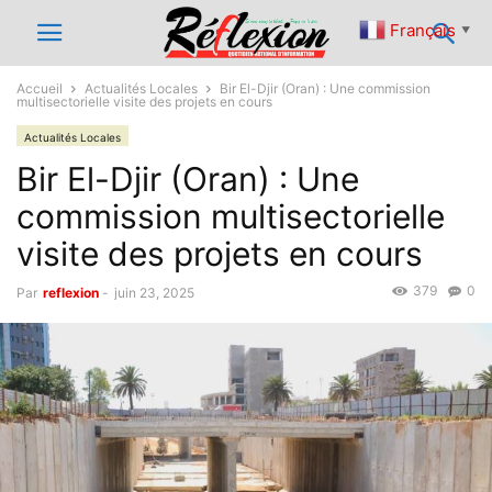
Français
▼
Accueil
Actualités Locales
Bir El-Djir (Oran) : Une commission
multisectorielle visite des projets en cours
Actualités Locales
Bir El-Djir (Oran) : Une
commission multisectorielle
visite des projets en cours
379
0
Par
reflexion
-
juin 23, 2025