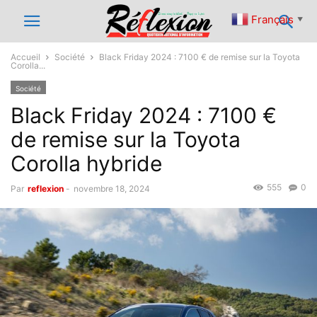
Français
▼
Accueil
Société
Black Friday 2024 : 7100 € de remise sur la Toyota
Corolla...
Société
Black Friday 2024 : 7100 €
de remise sur la Toyota
Corolla hybride
555
0
Par
reflexion
-
novembre 18, 2024