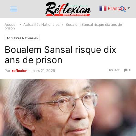
Français
▼
Accueil
Actualités Nationales
Boualem Sansal risque dix ans de
prison
Actualités Nationales
Boualem Sansal risque dix
ans de prison
491
0
Par
reflexion
-
mars 21, 2025