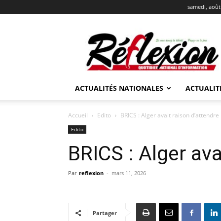
samedi, août
REFLEXION
ACTUALITÉS NATIONALES
ACTUALIT
Accueil
Edito
BRICS : Alger avait raison d’attendre
Edito
BRICS : Alger ava
Par
reflexion
-
mars 11, 2026
Partager