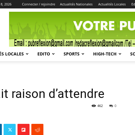
 8, 2026
Connecter / rejoindre
Actualités Nationales
Actualités Locales
Ed
Publicité
ÉS LOCALES
EDITO
SPORTS
HIGH-TECH
S
it raison d’attendre
462
0