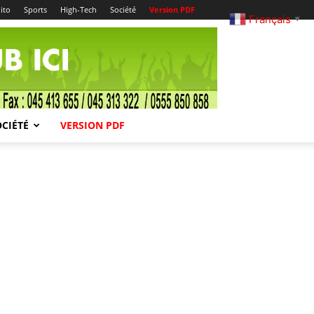
ito
Sports
High-Tech
Société
Version PDF
Français
▼
OCIÉTÉ
VERSION PDF