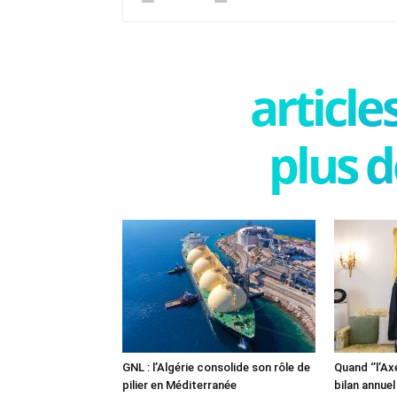
articl
plus d
GNL : l’Algérie consolide son rôle de
Quand ‘’l’Ax
pilier en Méditerranée
bilan annuel