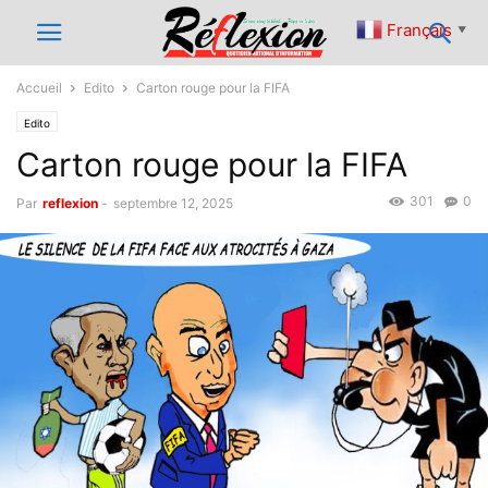
Français
▼
Accueil
Edito
Carton rouge pour la FIFA
Edito
Carton rouge pour la FIFA
301
0
Par
reflexion
-
septembre 12, 2025