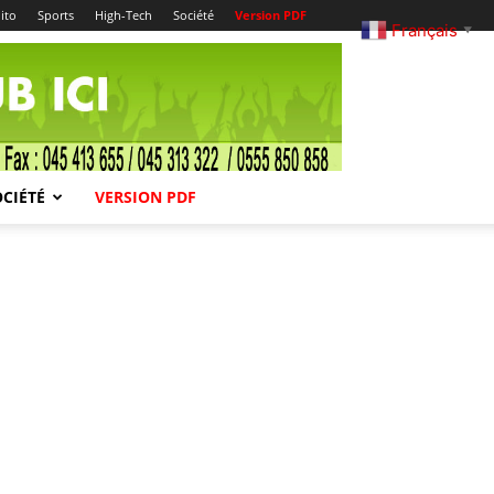
ito
Sports
High-Tech
Société
Version PDF
Français
▼
OCIÉTÉ
VERSION PDF