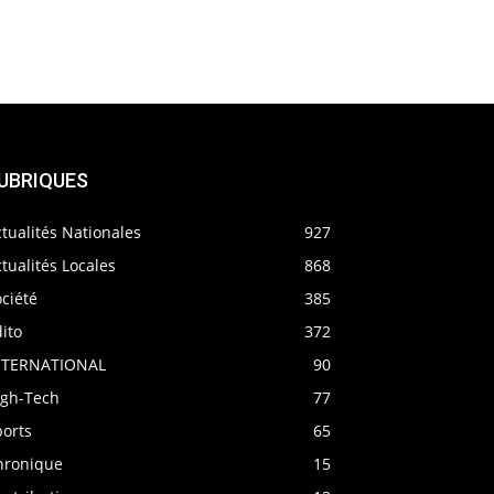
UBRIQUES
tualités Nationales
927
tualités Locales
868
ciété
385
ito
372
NTERNATIONAL
90
igh-Tech
77
ports
65
hronique
15