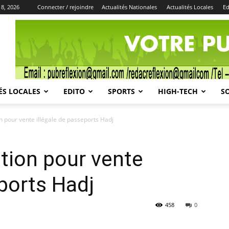
 8, 2026
Connecter / rejoindre
Actualités Nationales
Actualités Locales
Ed
Publicité
ÉS LOCALES
EDITO
SPORTS
HIGH-TECH
S
n pour vente illégale de passeports Hadj
ation pour vente
eports Hadj
458
0