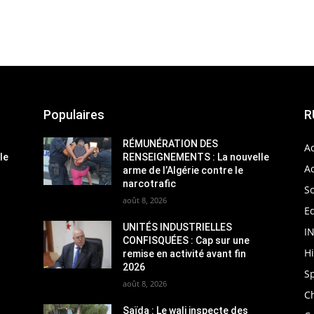
Populaires
R
RÉMUNÉRATION DES
Ac
le
RENSEIGNEMENTS : La nouvelle
Ac
arme de l’Algérie contre le
narcotrafic
So
août 8, 2026
Ed
UNITÉS INDUSTRIELLES
I
CONFISQUÉES : Cap sur une
H
remise en activité avant fin
2026
S
août 8, 2026
C
Saïda : Le wali inspecte des