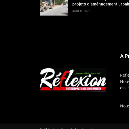
projets d’aménagement urbai
août 8, 2026
A P
Refl
Nous
esse
Nous