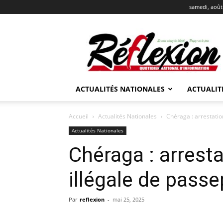
samedi, août
REFLEXION
ACTUALITÉS NATIONALES
ACTUALIT
Accueil
Actualités Nationales
Chéraga : arrestatio
Actualités Nationales
Chéraga : arrest
illégale de pass
Par
reflexion
-
mai 25, 2025