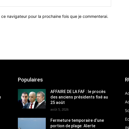
 ce navigateur pour la prochaine fois que je commenterai.
Populaires
R
AFFAIRE DE LA FAF : le procès
Ac
u
des anciens présidents fixé au
Ac
25 août
août 5, 2026
So
Ed
Fermeture temporaire d’une
portion de plage: Alerte
I