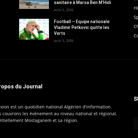
sanitaire à Marsa Ben M’Hidi
H
août 5, 2026
S
Football – Equipe nationale:
C
Vladimir Petkovic quitte les
Verts
C
août 3, 2026
ropos du Journal
S
exion est un quotidien national Algérien d'information.
 couvrons les évènement au niveau national et régional,
ntiellement Mostaganem et sa région.