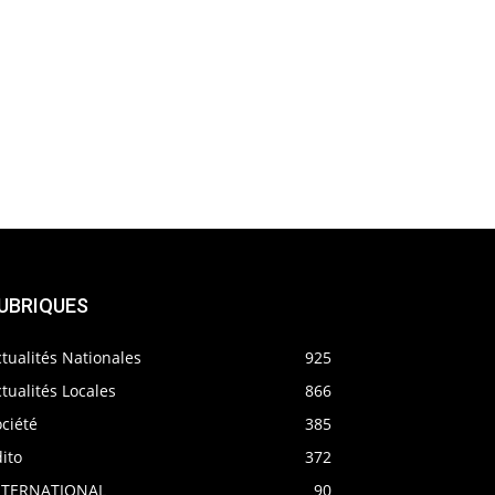
UBRIQUES
tualités Nationales
925
tualités Locales
866
ciété
385
ito
372
NTERNATIONAL
90