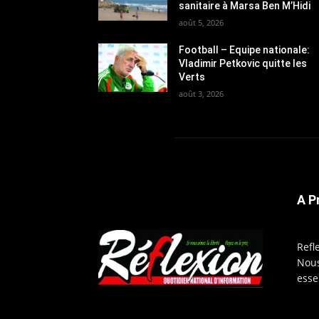
sanitaire à Marsa Ben M’Hidi
août 5, 2026
Football – Equipe nationale:
Vladimir Petkovic quitte les
Verts
août 3, 2026
A P
Refl
Nous
esse