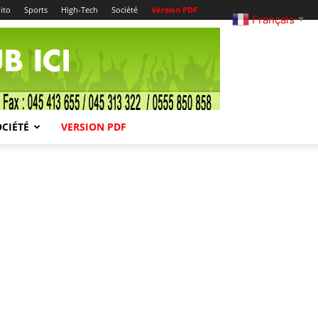
ito
Sports
High-Tech
Société
Version PDF
Français
▼
OCIÉTÉ
VERSION PDF