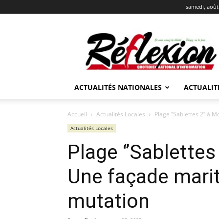
samedi, août
REFLEXION
ACTUALITÉS NATIONALES
ACTUALIT
Accueil
Actualités Locales
Plage ‘’Sablettes 2’’ à
Actualités Locales
Plage ‘’Sablettes
Une façade marit
mutation