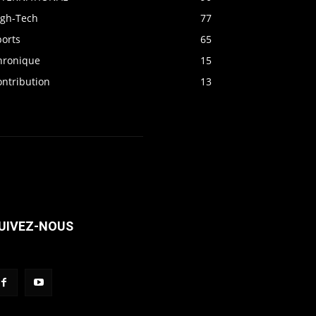
igh-Tech
77
ports
65
hronique
15
ontribution
13
UIVEZ-NOUS