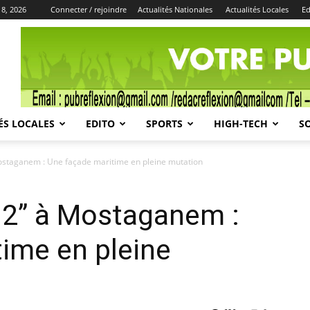
 8, 2026
Connecter / rejoindre
Actualités Nationales
Actualités Locales
Ed
Publicité
ÉS LOCALES
EDITO
SPORTS
HIGH-TECH
S
 Mostaganem : Une façade maritime en pleine mutation
 2’’ à Mostaganem :
ime en pleine