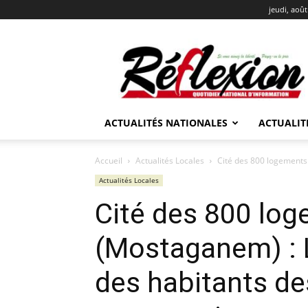
jeudi, août
REFLEXION
ACTUALITÉS NATIONALES
ACTUALIT
Accueil
Actualités Locales
Cité des 800 logements 
Actualités Locales
Cité des 800 lo
(Mostaganem) : Le
des habitants de