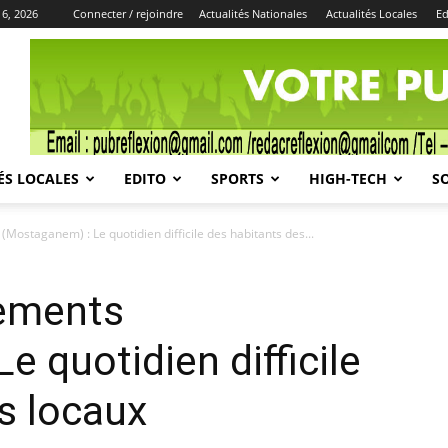
 6, 2026
Connecter / rejoindre
Actualités Nationales
Actualités Locales
Ed
Publicité
ÉS LOCALES
EDITO
SPORTS
HIGH-TECH
S
(Mostaganem) : Le quotidien difficile des habitants des...
gements
 quotidien difficile
s locaux