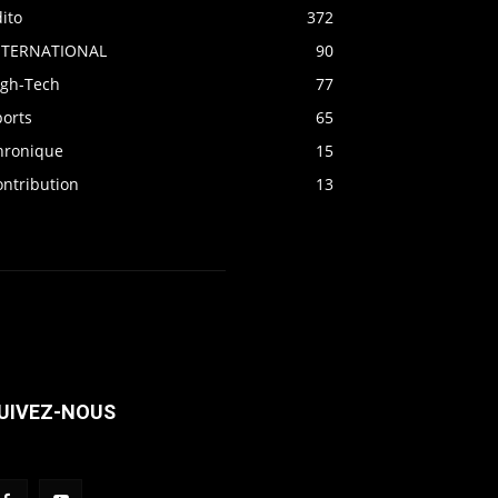
ito
372
NTERNATIONAL
90
igh-Tech
77
ports
65
hronique
15
ontribution
13
UIVEZ-NOUS