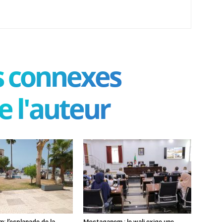
es connexes
e l'auteur
 l’esplanade de la
Mostaganem : le wali exige une