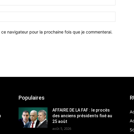
 ce navigateur pour la prochaine fois que je commenterai.
Populaires
R
AFFAIRE DE LA FAF : le procès
Ac
u
des anciens présidents fixé au
Ac
25 août
août 5, 2026
So