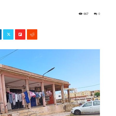
667
0