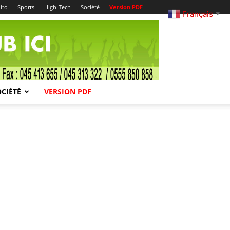
ito
Sports
High-Tech
Société
Version PDF
Français
▼
OCIÉTÉ
VERSION PDF