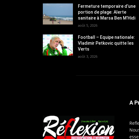
Fermeture temporaire d’une
portion de plage: Alerte
sanitaire à Marsa Ben M’Hidi
août 5, 2026
Football – Equipe nationale:
Vladimir Petkovic quitte les
Verts
août 3, 2026
A P
Refl
Nous
esse