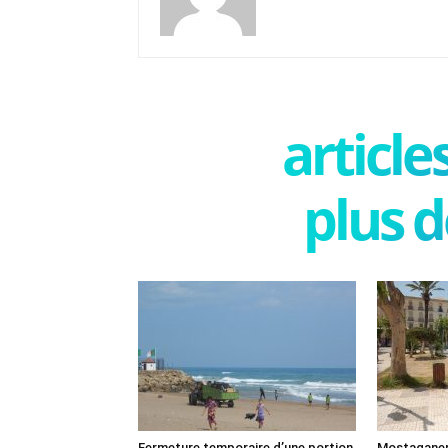
articl
plus d
Fermeture temporaire d’une portion
Mostaganem: