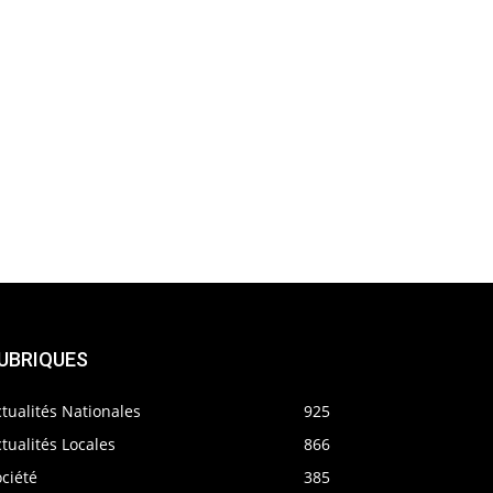
UBRIQUES
tualités Nationales
925
tualités Locales
866
ciété
385