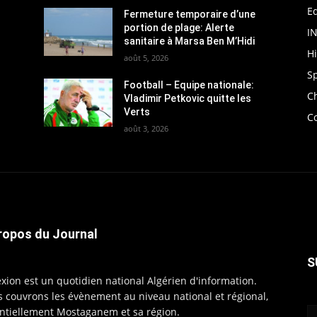
Ed
Fermeture temporaire d’une
portion de plage: Alerte
I
sanitaire à Marsa Ben M’Hidi
H
août 5, 2026
S
Football – Equipe nationale:
C
Vladimir Petkovic quitte les
Verts
C
août 3, 2026
ropos du Journal
S
exion est un quotidien national Algérien d'information.
 couvrons les évènement au niveau national et régional,
ntiellement Mostaganem et sa région.