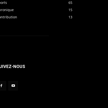
ports
65
hronique
15
ontribution
13
UIVEZ-NOUS