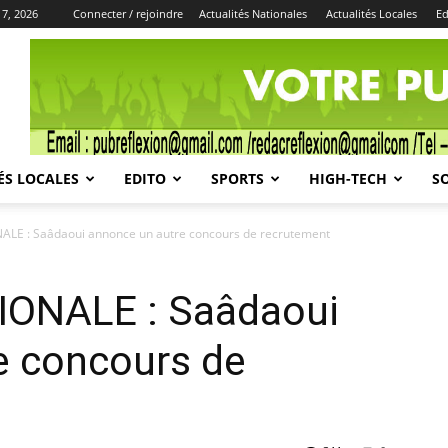
 7, 2026
Connecter / rejoindre
Actualités Nationales
Actualités Locales
Ed
Publicité
ÉS LOCALES
EDITO
SPORTS
HIGH-TECH
S
E : Saâdaoui annonce un autre concours de recrutement
ONALE : Saâdaoui
e concours de