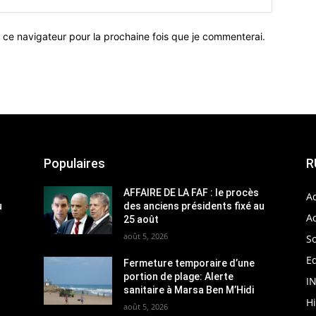
 ce navigateur pour la prochaine fois que je commenterai.
Populaires
R
AFFAIRE DE LA FAF : le procès
Ac
u
des anciens présidents fixé au
Ac
25 août
août 5, 2026
So
Ed
Fermeture temporaire d’une
portion de plage: Alerte
I
sanitaire à Marsa Ben M’Hidi
H
août 5, 2026