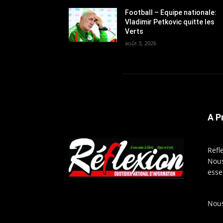
Football – Equipe nationale:
Vladimir Petkovic quitte les
Verts
août 3, 2026
A P
Refl
Nous
esse
Nous