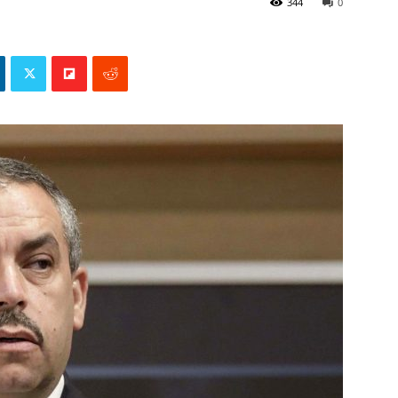
344
0