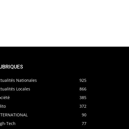
UBRIQUES
tualités Nationales
925
tualités Locales
866
ciété
385
ito
372
NTERNATIONAL
90
igh-Tech
77