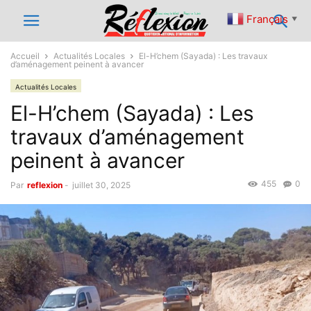
Français
▼
Accueil
Actualités Locales
El-H’chem (Sayada) : Les travaux
d’aménagement peinent à avancer
Actualités Locales
El-H’chem (Sayada) : Les
travaux d’aménagement
peinent à avancer
455
0
Par
reflexion
-
juillet 30, 2025