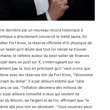
aine dernière par un nouveau record historique à
politique a directement concerné le métal jaune. En
diter Fort Knox, la réserve officielle d’Or physique de
n tweet qu’il doute que tout l’or censé se trouver
emaine, le célèbre auteur du best-seller de finances
ujet dans un post sur X, s’interrogeant sur les
ement pas là, tout en précisant qu’il “veut croire que
roblème avec les réserves d’or de Fort Knox, “l’économie
crash du dollar”. Il a par ailleurs estimé que “cela
ns ce cas, “l’inflation décimera des millions de
 a par ailleurs conseillé à ceux qui veulent se
 du Bitcoin, de l’argent et de l’or, affirmant que “le
 même allé plus loin en déclarant : “Vous voudriez peut-