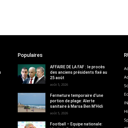
Populaires
R
AFFAIRE DE LA FAF : le procès
Ac
u
des anciens présidents fixé au
Ac
25 août
août 5, 2026
So
Ed
Fermeture temporaire d’une
portion de plage: Alerte
I
sanitaire à Marsa Ben M’Hidi
H
août 5, 2026
S
Football – Equipe nationale: