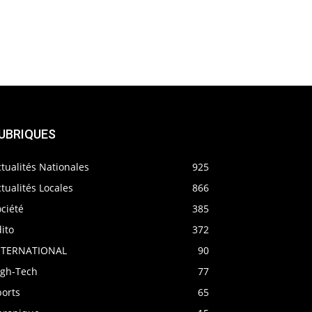
UBRIQUES
tualités Nationales
925
tualités Locales
866
ciété
385
ito
372
NTERNATIONAL
90
igh-Tech
77
ports
65