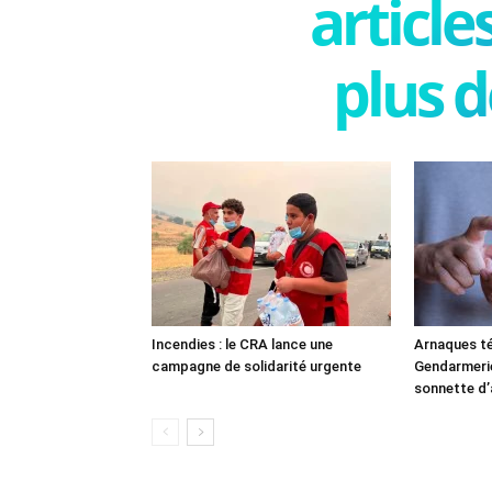
articl
plus d
Incendies : le CRA lance une
Arnaques té
campagne de solidarité urgente
Gendarmerie 
sonnette d’