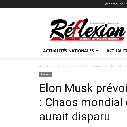
vendredi, août
REFLEXION
ACTUALITÉS NATIONALES
ACTUALIT
Accueil
Société
Elon Musk prévoit d’auditer Fort Kn
Société
Elon Musk prévoi
: Chaos mondial e
aurait disparu