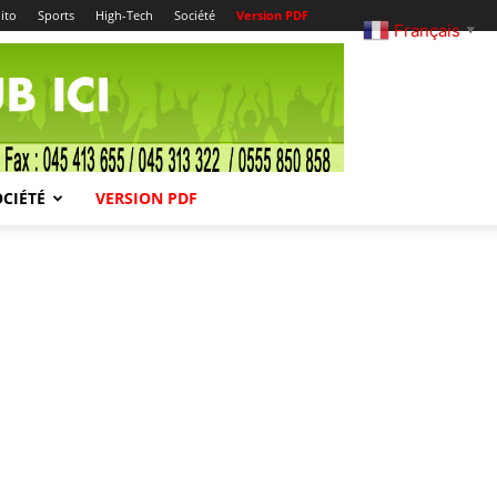
ito
Sports
High-Tech
Société
Version PDF
Français
▼
OCIÉTÉ
VERSION PDF