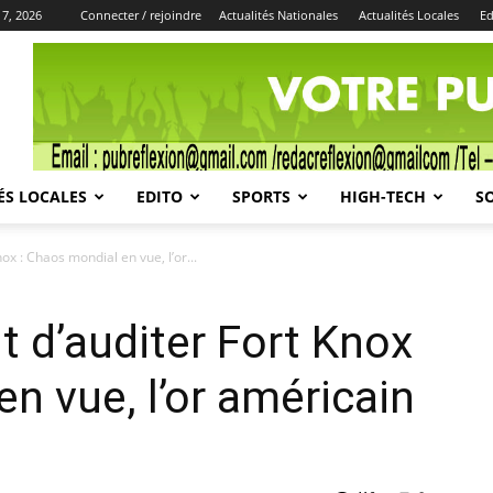
 7, 2026
Connecter / rejoindre
Actualités Nationales
Actualités Locales
Ed
Publicité
ÉS LOCALES
EDITO
SPORTS
HIGH-TECH
S
ox : Chaos mondial en vue, l’or...
t d’auditer Fort Knox
n vue, l’or américain