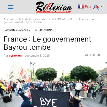
Français
▼
Accueil
Actualités Nationales
INTERNATIONAL
France : Le
gouvernement Bayrou tombe
Actualités Nationales
INTERNATIONAL
France : Le gouvernement
Bayrou tombe
420
0
Par
reflexion
-
septembre 8, 2025