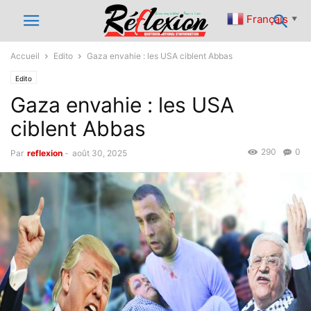
Français
▼
Accueil
Edito
Gaza envahie : les USA ciblent Abbas
Edito
Gaza envahie : les USA
ciblent Abbas
290
0
Par
reflexion
-
août 30, 2025