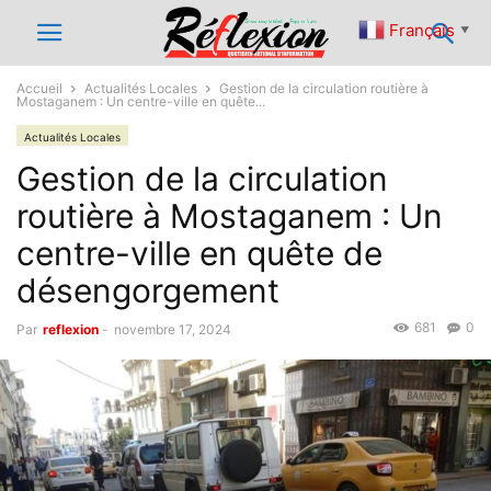
Français
▼
Accueil
Actualités Locales
Gestion de la circulation routière à
Mostaganem : Un centre-ville en quête...
Actualités Locales
Gestion de la circulation
routière à Mostaganem : Un
centre-ville en quête de
désengorgement
681
0
Par
reflexion
-
novembre 17, 2024