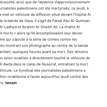
nécessité, ainsi que de l’absence d’approvisionnement
ournalistes palestiniens ont été martyrisés, ce jeudi, à
visé un véhicule de diffusion situé devant l’hôpital Al
e la bande de Gaza. Il s’agit de Faisal Abu Al-Qumsan,
Ladha’a et Ibrahim Al-Sheikh Ali. La chaîne Al
 morts « alors qu’ils accomplissaient leur devoir
me qui s’ajoute à la série de crimes contre les
 vidéo montrant son photographe au centre de la bande
 enfant, quelques heures avant sa mort. Des témoins
 un avion israélien a directement touché le véhicule de
 Al Awda dans le camp de Nuseirat, entraînant la mort
éhicule. Le Syndicat des journalistes palestiniens a
on israélienne à l’aube aujourd’hui jeudi contre des
ons.
Ismain