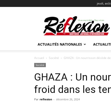
jeudi, août
REFLEXION
ACTUALITÉS NATIONALES
ACTUALIT
Accueil
Société
GHAZA : Un nourrisson décède de 
Société
GHAZA : Un nour
froid dans les t
Par
reflexion
-
décembre 26, 2024