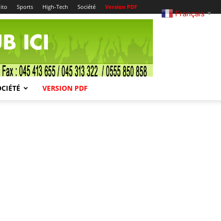
ito
Sports
High-Tech
Société
Version PDF
Français
▼
OCIÉTÉ
VERSION PDF