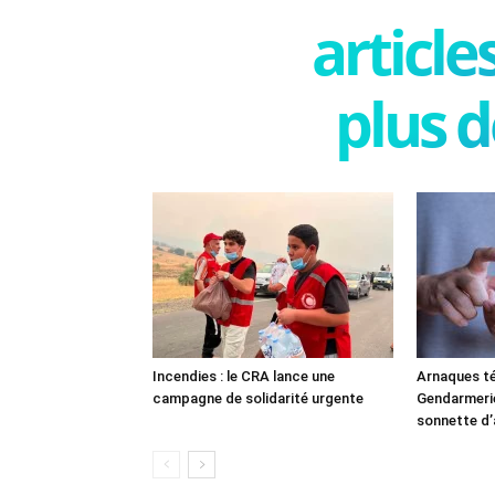
articl
plus d
Incendies : le CRA lance une
Arnaques té
campagne de solidarité urgente
Gendarmerie 
sonnette d’