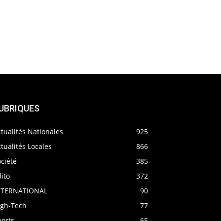
UBRIQUES
tualités Nationales
925
tualités Locales
866
ciété
385
ito
372
NTERNATIONAL
90
igh-Tech
77
ports
65