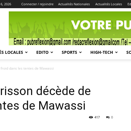
 6, 2026
Connecter / rejoindre
Actualités Nationales
Actualités Locales
Ed
Publicité
ÉS LOCALES
EDITO
SPORTS
HIGH-TECH
S
froid dans les tentes de Mawassi
risson décède de
entes de Mawassi
417
0