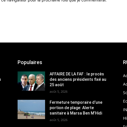
Populaires
R
AFFAIRE DE LA FAF : le procès
Ac
u
des anciens présidents fixé au
Ac
25 août
août 5, 2026
So
Ed
Fermeture temporaire d’une
portion de plage: Alerte
I
sanitaire à Marsa Ben M’Hidi
H
août 5, 2026
S