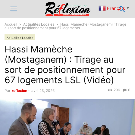
Français
▼
Accueil
Actualités Locales
Hassi Mamèche (Mostaganem) : Tirage
au sort de positionnement pour 67 logements...
Actualités Locales
Hassi Mamèche
(Mostaganem) : Tirage au
sort de positionnement pour
67 logements LSL (Vidéo)
296
0
Par
reflexion
-
avril 23, 2026