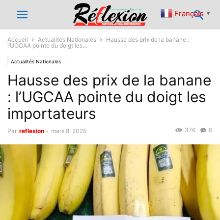
Français
▼
Accueil
Actualités Nationales
Hausse des prix de la banane :
l’UGCAA pointe du doigt les...
Actualités Nationales
Hausse des prix de la banane
: l’UGCAA pointe du doigt les
importateurs
376
0
Par
reflexion
-
mars 8, 2025