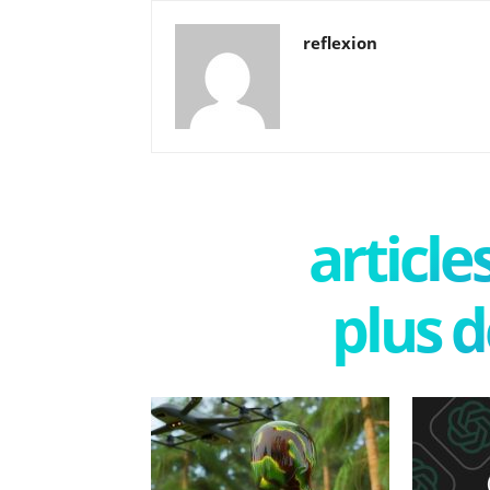
reflexion
articl
plus d