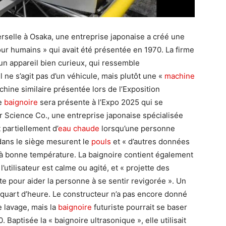
erselle à Osaka, une entreprise japonaise a créé une
ur humains » qui avait été présentée en 1970. La firme
 un appareil bien curieux, qui ressemble
 il ne s’agit pas d’un véhicule, mais plutôt une «
machine
hine similaire présentée lors de l’Exposition
de
baignoire
sera présente à l’Expo 2025 qui se
ar Science Co., une entreprise japonaise spécialisée
partiellement d’
eau chaude
lorsqu’une personne
dans le siège mesurent le
pouls
et « d’autres données
t à bonne température. La baignoire contient également
l’utilisateur est calme ou agité, et « projette des
nte pour aider la personne à se sentir revigorée ». Un
quart d’heure. Le constructeur n’a pas encore donné
e lavage, mais la
baignoire
futuriste pourrait se baser
 Baptisée la « baignoire ultrasonique », elle utilisait