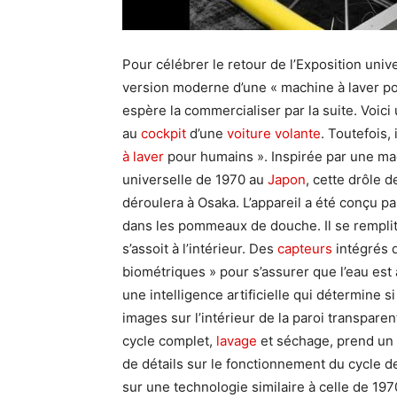
Pour célébrer le retour de l’Exposition univ
version moderne d’une « machine à laver po
espère la commercialiser par la suite. Voici
au
cockpit
d’une
voiture volante
. Toutefois,
à laver
pour humains ». Inspirée par une mac
universelle de 1970 au
Japon
, cette drôle 
déroulera à Osaka. L’appareil a été conçu p
dans les pommeaux de douche. Il se remplit 
s’assoit à l’intérieur. Des
capteurs
intégrés 
biométriques » pour s’assurer que l’eau es
une intelligence artificielle qui détermine si 
images sur l’intérieur de la paroi transpare
cycle complet,
lavage
et séchage, prend un 
de détails sur le fonctionnement du cycle d
sur une technologie similaire à celle de 1970.