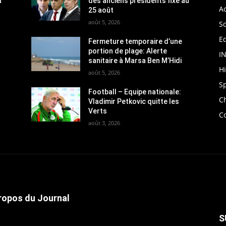
u
des anciens présidents fixé au
Ac
25 août
août 5, 2026
So
Ed
Fermeture temporaire d’une
portion de plage: Alerte
I
sanitaire à Marsa Ben M’Hidi
H
août 5, 2026
S
Football – Equipe nationale:
C
Vladimir Petkovic quitte les
Verts
C
août 3, 2026
ropos du Journal
S