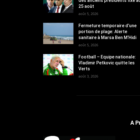
des anciens présidents fixé a
25 août
août 5, 2026
Fermeture temporaire d’une
portion de plage: Alerte
sanitaire à Marsa Ben M’Hidi
août 5, 2026
Football – Equipe nationale:
Vladimir Petkovic quitte les
Verts
août 3, 2026
A P