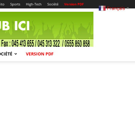
ito
Sports
High-Tech
Société
Version PDF
Français
▼
OCIÉTÉ
VERSION PDF