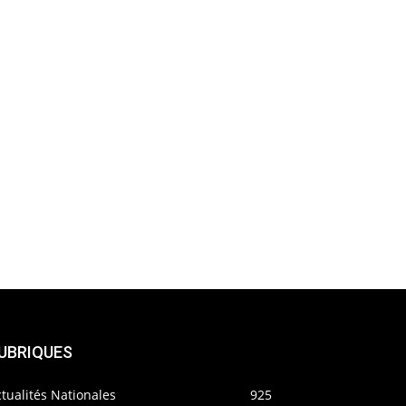
UBRIQUES
tualités Nationales
925