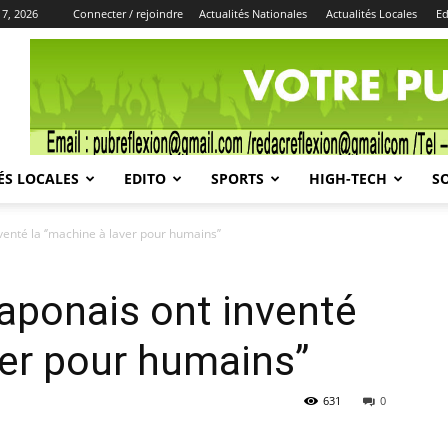
 7, 2026
Connecter / rejoindre
Actualités Nationales
Actualités Locales
Ed
Publicité
ÉS LOCALES
EDITO
SPORTS
HIGH-TECH
S
venté la ‘’machine à laver pour humains’’
japonais ont inventé
ver pour humains’’
631
0