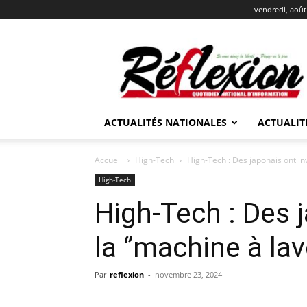
vendredi, août
REFLEXION
ACTUALITÉS NATIONALES
ACTUALIT
Accueil
High-Tech
High-Tech : Des japonais ont in
High-Tech
High-Tech : Des 
la ‘’machine à la
Par
reflexion
-
novembre 23, 2024