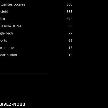
tualités Locales
866
ciété
385
ito
372
NTERNATIONAL
90
igh-Tech
77
ports
65
hronique
15
ontribution
13
UIVEZ-NOUS