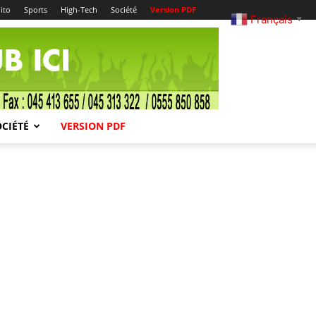
ito
Sports
High-Tech
Société
Version PDF
Français
▼
OCIÉTÉ
VERSION PDF