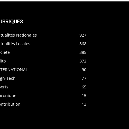
UBRIQUES
tualités Nationales
927
tualités Locales
868
ciété
385
ito
372
NTERNATIONAL
90
igh-Tech
77
ports
65
hronique
15
ontribution
13