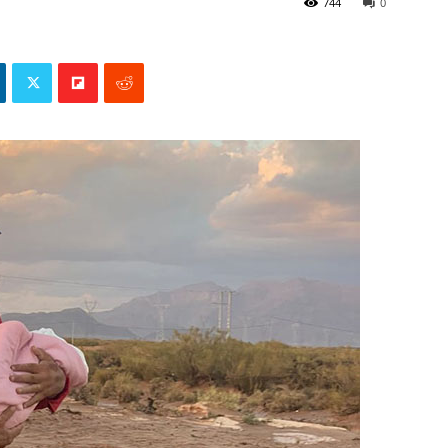
744
0