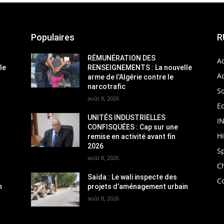
Populaires
R
RÉMUNÉRATION DES
Ac
le
RENSEIGNEMENTS : La nouvelle
Ac
arme de l’Algérie contre le
narcotrafic
So
août 8, 2026
Ed
UNITÉS INDUSTRIELLES
I
CONFISQUÉES : Cap sur une
H
remise en activité avant fin
2026
S
août 8, 2026
C
Saïda : Le wali inspecte des
C
n
projets d’aménagement urbain
août 8, 2026