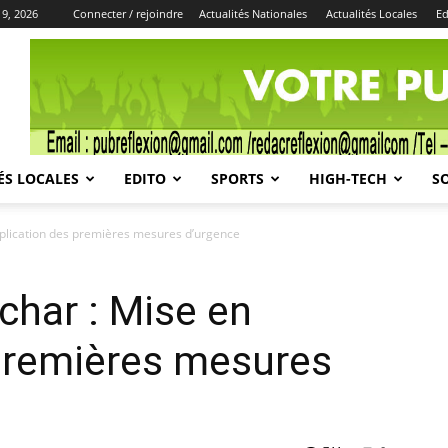
9, 2026
Connecter / rejoindre
Actualités Nationales
Actualités Locales
Ed
Publicité
ÉS LOCALES
EDITO
SPORTS
HIGH-TECH
S
pplication des premières mesures d’urgence
char : Mise en
 premières mesures