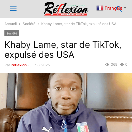
Français
▼
Accueil
Société
Khaby Lame, star de TikTok, expulsé des USA
Société
Khaby Lame, star de TikTok,
expulsé des USA
369
0
Par
reflexion
-
juin 8, 2025