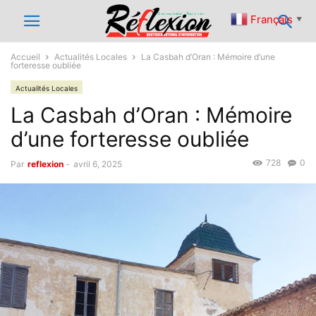
Français
▼
Accueil
Actualités Locales
La Casbah d’Oran : Mémoire d’une
forteresse oubliée
Actualités Locales
La Casbah d’Oran : Mémoire
d’une forteresse oubliée
728
0
Par
reflexion
-
avril 6, 2025