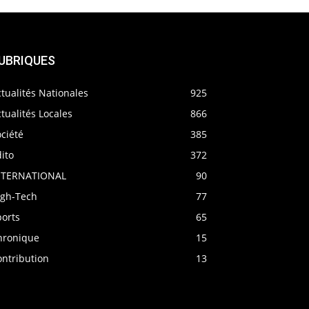
UBRIQUES
tualités Nationales
925
tualités Locales
866
ciété
385
ito
372
NTERNATIONAL
90
igh-Tech
77
ports
65
hronique
15
ontribution
13