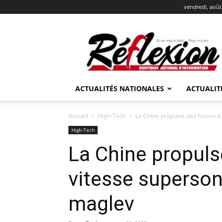
vendredi, août
REFLEXION
ACTUALITÉS NATIONALES
ACTUALIT
Accueil
High-Tech
La Chine propulse des fusées 
High-Tech
La Chine propuls
vitesse superso
maglev