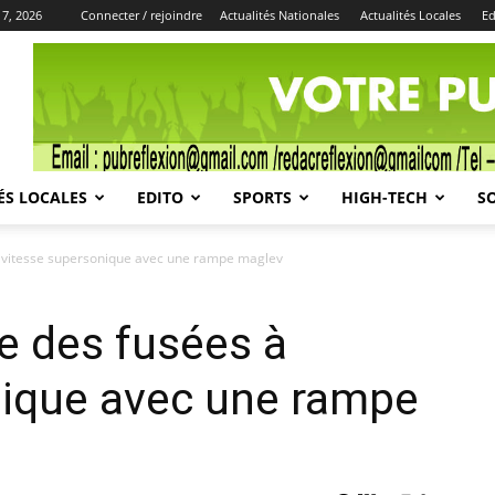
 7, 2026
Connecter / rejoindre
Actualités Nationales
Actualités Locales
Ed
Publicité
ÉS LOCALES
EDITO
SPORTS
HIGH-TECH
S
à vitesse supersonique avec une rampe maglev
e des fusées à
nique avec une rampe