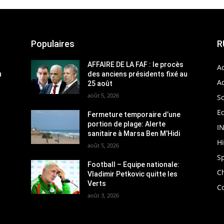
Populaires
R
AFFAIRE DE LA FAF : le procès
Ac
u
des anciens présidents fixé au
Ac
25 août
août 5, 2026
So
Ed
Fermeture temporaire d’une
portion de plage: Alerte
I
sanitaire à Marsa Ben M’Hidi
H
août 5, 2026
S
Football – Equipe nationale:
C
Vladimir Petkovic quitte les
Verts
C
août 3, 2026