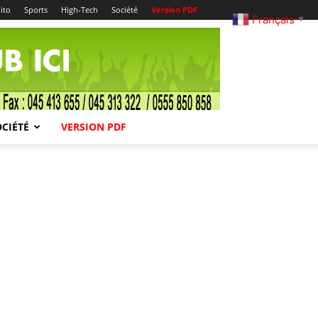
ito
Sports
High-Tech
Société
Version PDF
Français
▼
OCIÉTÉ
VERSION PDF